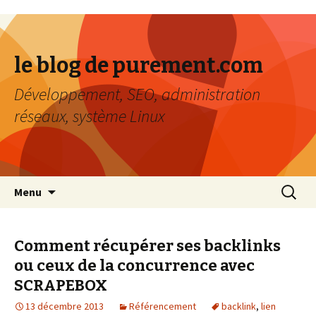
le blog de purement.com
Développement, SEO, administration
réseaux, système Linux
Aller au contenu principal
Recher
Menu
pour :
Comment récupérer ses backlinks
ou ceux de la concurrence avec
SCRAPEBOX
13 décembre 2013
Référencement
backlink
,
lien