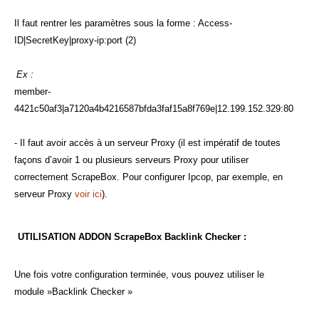
Il faut rentrer les paramètres sous la forme : Access-
ID|SecretKey|proxy-ip:port (2)
Ex :
member-
4421c50af3|a7120a4b4216587bfda3faf15a8f769e|12.199.152.329:80
- Il faut avoir accès à un serveur Proxy (il est impératif de toutes
façons d’avoir 1 ou plusieurs serveurs Proxy pour utiliser
correctement ScrapeBox. Pour configurer Ipcop, par exemple, en
serveur Proxy
voir ici
).
UTILISATION ADDON ScrapeBox Backlink Checker :
Une fois votre configuration terminée, vous pouvez utiliser le
module »Backlink Checker »