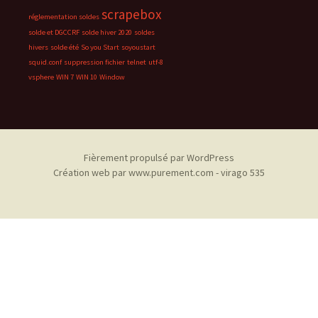
scrapebox
réglementation soldes
solde et DGCCRF
solde hiver 2020
soldes
hivers
solde été
So you Start
soyoustart
squid.conf
suppression fichier
telnet
utf-8
vsphere
WIN 7
WIN 10
Window
Fièrement propulsé par WordPress
Création web par
www.purement.com
-
virago 535