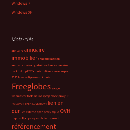
Windows 7
Windows XP
Mots-clés
annuaire
annuaire
immobilier
annuaire maison
annuaire maison gratuit
audience annuaire
backlink
cp1252
crontab
démarque marque
2020 hiver
eclipse
esxi
fcrontab
Freeglobes
google
webmaster tools
helios
ipcop mode proxy
IP
lien en
FAILOVER
IP FAILOVER OVH
dur
OVH
lien externe
open proxy squid
php
proftpd
proxy mode transparent
référencement